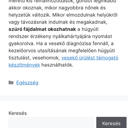
méretű kis felhalmozódások, gondot leginkább
akkor okoznak, mikor nagyobbra nőnek és
helyzetük változik. Mikor elmozdulnak helyükről
vagy távozásnak indulnak és megakadnak,
szúró fájdalmat okozhatnak
a húgyúti
rendszer érzékeny nyálkahártyájára nyomást
gyakorolva. Ha a vesekő diagnózisa fennáll, a
kezelőorvos utasításának megfelelően húgyúti
tisztulást, vesehomok,
vesekő ürülést támogató
készítmények
használhatók.
Kategória
Egészség
Keresés
Keresés